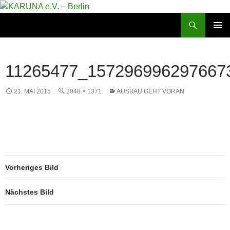
Zum
Inhalt
Suchen
KARUNA e.V. – Berlin
springen
PRIMÄR
MENÜ
11265477_157296996297667
21. MAI 2015
2048 × 1371
AUSBAU GEHT VORAN
Vorheriges Bild
Nächstes Bild