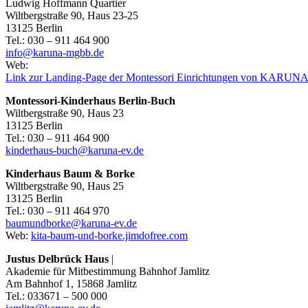
Ludwig Hoffmann Quartier
Wiltbergstraße 90, Haus 23-25
13125 Berlin
Tel.: 030 – 911 464 900
info@karuna-mgbb.de
Web:
Link zur Landing-Page der Montessori Einrichtungen von KARUNA 
Montessori-Kinderhaus Berlin-Buch
Wiltbergstraße 90, Haus 23
13125 Berlin
Tel.: 030 – 911 464 900
kinderhaus-buch@karuna-ev.de
Kinderhaus Baum & Borke
Wiltbergstraße 90, Haus 25
13125 Berlin
Tel.: 030 – 911 464 970
baumundborke@karuna-ev.de
Web:
kita-baum-und-borke.jimdofree.com
Justus Delbrück Haus
|
Akademie für Mitbestimmung Bahnhof Jamlitz
Am Bahnhof 1, 15868 Jamlitz
Tel.: 033671 – 500 000