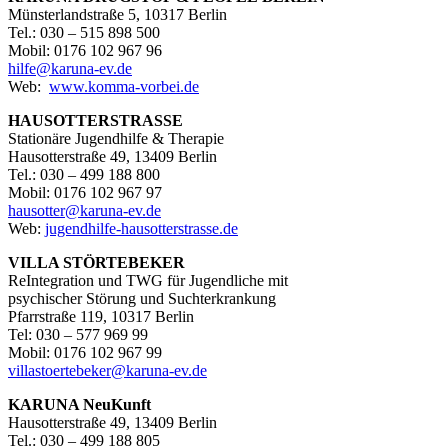
Münsterlandstraße 5, 10317 Berlin
Tel.: 030 – 515 898 500
Mobil: 0176 102 967 96
hilfe@karuna-ev.de
Web:
www.komma-vorbei.de
HAUSOTTERSTRASSE
Stationäre Jugendhilfe & Therapie
Hausotterstraße 49, 13409 Berlin
Tel.: 030 – 499 188 800
Mobil: 0176 102 967 97
hausotter@karuna-ev.de
Web:
jugendhilfe-hausotterstrasse.de
VILLA STÖRTEBEKER
ReIntegration und TWG für Jugendliche mit
psychischer Störung und Suchterkrankung
Pfarrstraße 119, 10317 Berlin
Tel: 030 – 577 969 99
Mobil: 0176 102 967 99
villastoertebeker@karuna-ev.de
KARUNA NeuKunft
Hausotterstraße 49, 13409 Berlin
Tel.: 030 – 499 188 805