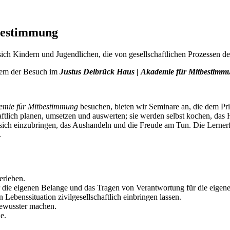
tbestimmung
ch Kindern und Jugendlichen, die von gesellschaftlichen Prozessen d
 dem der Besuch im
Justus Delbrück Haus
|
Akademie für Mitbestimm
emie für Mitbestimmung
besuchen, bieten wir Seminare an, die dem Pr
tlich planen, umsetzen und auswerten; sie werden selbst kochen, das
sich einzubringen, das Aushandeln und die Freude am Tun. Die Lernerf
.
erleben.
die eigenen Belange und das Tragen von Verantwortung für die eigen
 Lebenssituation zivilgesellschaftlich einbringen lassen.
tbewusster machen.
e.