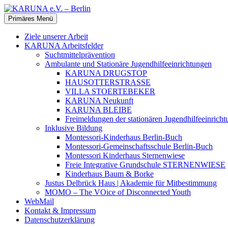
Zum
Inhalt
Suchen
Primäres Menü
springen
KARUNA e.V. – Berlin
Ziele unserer Arbeit
KARUNA Arbeitsfelder
Suchtmittelprävention
Ambulante und Stationäre Jugendhilfeeinrichtungen
KARUNA DRUGSTOP
HAUSOTTERSTRASSE
VILLA STOERTEBEKER
KARUNA Neukunft
KARUNA BLEIBE
Freimeldungen der stationären Jugendhilfeeinr
Inklusive Bildung
Montessori-Kinderhaus Berlin-Buch
Montessori-Gemeinschaftsschule Berlin-Buch
Montessori Kinderhaus Sternenwiese
Freie Integrative Grundschule STERNENWIESE
Kinderhaus Baum & Borke
Justus Delbrück Haus | Akademie für Mitbestimmung
MOMO – The VOice of Disconnected Youth
WebMail
Kontakt & Impressum
Datenschutzerklärung