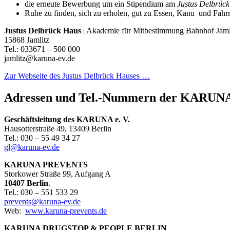
die erneute Bewerbung um ein Stipendium am
Justus Delbrüc
Ruhe zu finden, sich zu erholen, gut zu Essen, Kanu und Fahr
Justus Delbrück Haus
| Akademie für Mitbestimmung Bahnhof Jaml
15868 Jamlitz
Tel.: 033671 – 500 000
jamlitz@karuna-ev.de
Zur Webseite des Justus Delbrück Hauses …
Adressen und Tel.-Nummern der KARUNA 
Geschäftsleitung
des
KARUNA e. V.
Hausotterstraße 49, 13409 Berlin
Tel.: 030 – 55 49 34 27
gl@karuna-ev.de
KARUNA PREVENTS
Storkower Straße 99, Aufgang A
10407 Berlin
.
Tel.: 030 – 551 533 29
prevents@karuna-ev.de
Web:
www.karuna-prevents.de
KARUNA DRUGSTOP & PEOPLE BERLIN