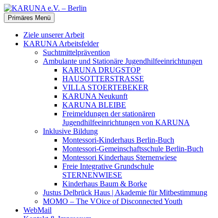
Zum
Inhalt
Suchen
Primäres Menü
springen
KARUNA e.V. – Berlin
Ziele unserer Arbeit
KARUNA Arbeitsfelder
Suchtmittelprävention
Ambulante und Stationäre Jugendhilfeeinrichtungen
KARUNA DRUGSTOP
HAUSOTTERSTRASSE
VILLA STOERTEBEKER
KARUNA Neukunft
KARUNA BLEIBE
Freimeldungen der stationären
Jugendhilfeeinrichtungen von KARUNA
Inklusive Bildung
Montessori-Kinderhaus Berlin-Buch
Montessori-Gemeinschaftsschule Berlin-Buch
Montessori Kinderhaus Sternenwiese
Freie Integrative Grundschule
STERNENWIESE
Kinderhaus Baum & Borke
Justus Delbrück Haus | Akademie für Mitbestimmung
MOMO – The VOice of Disconnected Youth
WebMail