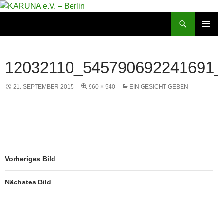
Zum
Inhalt
Suchen
KARUNA e.V. – Berlin
springen
PRIMÄR
MENÜ
12032110_545790692241691
21. SEPTEMBER 2015
960 × 540
EIN GESICHT GEBEN
Vorheriges Bild
Nächstes Bild