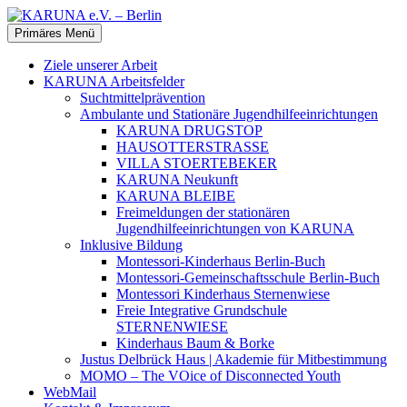
Zum
Inhalt
Suchen
Primäres Menü
springen
KARUNA e.V. – Berlin
Ziele unserer Arbeit
KARUNA Arbeitsfelder
Suchtmittelprävention
Ambulante und Stationäre Jugendhilfeeinrichtungen
KARUNA DRUGSTOP
HAUSOTTERSTRASSE
VILLA STOERTEBEKER
KARUNA Neukunft
KARUNA BLEIBE
Freimeldungen der stationären
Jugendhilfeeinrichtungen von KARUNA
Inklusive Bildung
Montessori-Kinderhaus Berlin-Buch
Montessori-Gemeinschaftsschule Berlin-Buch
Montessori Kinderhaus Sternenwiese
Freie Integrative Grundschule
STERNENWIESE
Kinderhaus Baum & Borke
Justus Delbrück Haus | Akademie für Mitbestimmung
MOMO – The VOice of Disconnected Youth
WebMail