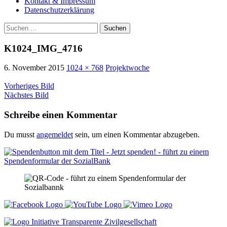
Kontakt & Impressum
Datenschutzerklärung
Suchen
nach:
K1024_IMG_4716
6. November 2015
1024 × 768
Projektwoche
Vorheriges Bild
Nächstes Bild
Schreibe einen Kommentar
Du musst
angemeldet
sein, um einen Kommentar abzugeben.
Zukunft für Jugendliche und Kinder in
Not Int. e. V.