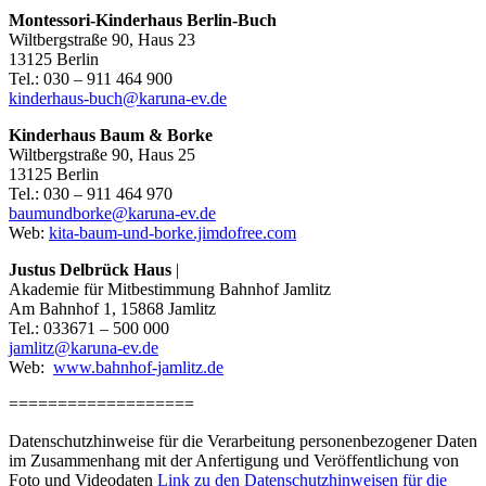
Montessori-Kinderhaus Berlin-Buch
Wiltbergstraße 90, Haus 23
13125 Berlin
Tel.: 030 – 911 464 900
kinderhaus-buch@karuna-ev.de
Kinderhaus Baum & Borke
Wiltbergstraße 90, Haus 25
13125 Berlin
Tel.: 030 – 911 464 970
baumundborke@karuna-ev.de
Web:
kita-baum-und-borke.jimdofree.com
Justus Delbrück Haus
|
Akademie für Mitbestimmung Bahnhof Jamlitz
Am Bahnhof 1, 15868 Jamlitz
Tel.: 033671 – 500 000
jamlitz@karuna-ev.de
Web:
www.bahnhof-jamlitz.de
===================
Datenschutzhinweise für die Verarbeitung personenbezogener Daten
im Zusammenhang mit der Anfertigung und Veröffentlichung von
Foto und Videodaten
Link zu den Datenschutzhinweisen für die