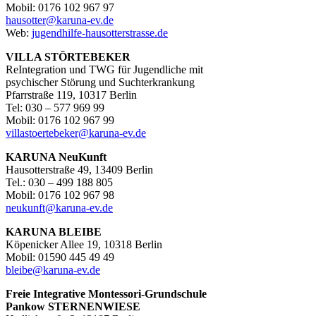
Mobil: 0176 102 967 97
hausotter@karuna-ev.de
Web:
jugendhilfe-hausotterstrasse.de
VILLA STÖRTEBEKER
ReIntegration und TWG für Jugendliche mit
psychischer Störung und Suchterkrankung
Pfarrstraße 119, 10317 Berlin
Tel: 030 – 577 969 99
Mobil: 0176 102 967 99
villastoertebeker@karuna-ev.de
KARUNA NeuKunft
Hausotterstraße 49, 13409 Berlin
Tel.: 030 – 499 188 805
Mobil: 0176 102 967 98
neukunft@karuna-ev.de
KARUNA BLEIBE
Köpenicker Allee 19, 10318 Berlin
Mobil: 01590 445 49 49
bleibe@karuna-ev.de
Freie Integrative Montessori-Grundschule
Pankow
STERNENWIESE