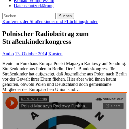
Kontakt & Impressum
Datenschutzerklärung
Suchen
nach:
Konferenz der Straßenkinder und FLüchtlingskinder
Polnischer Radiobeitrag zum
Straßenkinderkongress
Audio
13. Oktober 2014
Karsten
Heute im Funkhaus Europa Polski Magazyn Radiowy auf Sendung:
Straßenkinder aus Polen in Berlin. Der 1. Bundeskongress für
Straßenkinder hat aufgezeigt, daß Jugendliche aus Polen nach Berlin
vor der Gewalt ihrer Eltern fliehen. Hier aber wird ihnen kaum
geholfen, obwohl Polen und Deutschland doch gemeinsame
Mitglieder der Europäischen Union sind…