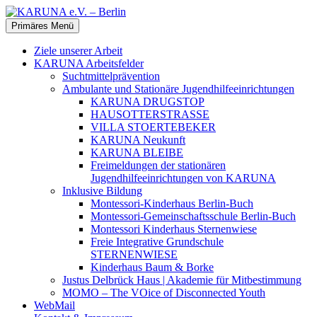
Zum
Inhalt
Suchen
Primäres Menü
springen
KARUNA e.V. – Berlin
Ziele unserer Arbeit
KARUNA Arbeitsfelder
Suchtmittelprävention
Ambulante und Stationäre Jugendhilfeeinrichtungen
KARUNA DRUGSTOP
HAUSOTTERSTRASSE
VILLA STOERTEBEKER
KARUNA Neukunft
KARUNA BLEIBE
Freimeldungen der stationären
Jugendhilfeeinrichtungen von KARUNA
Inklusive Bildung
Montessori-Kinderhaus Berlin-Buch
Montessori-Gemeinschaftsschule Berlin-Buch
Montessori Kinderhaus Sternenwiese
Freie Integrative Grundschule
STERNENWIESE
Kinderhaus Baum & Borke
Justus Delbrück Haus | Akademie für Mitbestimmung
MOMO – The VOice of Disconnected Youth
WebMail