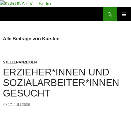
Zum
Inhalt
Suchen
KARUNA e.V. – Berlin
springen
PRIMÄR
MENÜ
Alle Beiträge von Karsten
STELLENANZEIGEN
ERZIEHER*INNEN UND
SOZIALARBEITER*INNEN
GESUCHT
17. JULI 2026