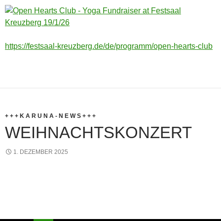
https://festsaal-kreuzberg.de/de/programm/open-hearts-club
+ + + K A R U N A - N E W S + + +
WEIHNACHTSKONZERT
1. DEZEMBER 2025