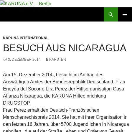
Zum
Inhalt
Suchen
KARUNA e.V. – Berlin
springen
PRIMÄR
MENÜ
KARUNA INTERNATIONAL
BESUCH AUS NICARAGUA
3. DEZEMBER 2014
KARSTEN
Am 15. Dezember 2014 , besucht im Auftrag des
Auswärtigen Amtes der Bundesrepublik Deutschland, Frau
Eneyda del Socorro Lira Perez der Hilfsorganisation Casa
Alianza Nicaragua, die KARUNA Hilfeeinrichtung
DRUGSTOP.
Frau Perez erhält den Deutsch-Französischen
Menschenrechtspreis 2014. Sie hat mit ihrer Organisation in
den letzten 16 Jahren, über 5700 Jugendlichen in Nicaragua
geholfen, die auf der Straße Leben und Opfer von Gewalt