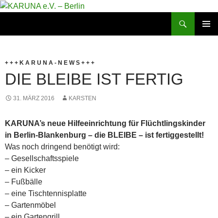
Zum
Inhalt
Suchen
KARUNA e.V. – Berlin
springen
PRIMÄR
MENÜ
+ + + K A R U N A - N E W S + + +
DIE BLEIBE IST FERTIG
31. MÄRZ 2016
KARSTEN
KARUNA’s neue Hilfeeinrichtung für Flüchtlingskinder
in Berlin-Blankenburg – die BLEIBE – ist fertiggestellt!
Was noch dringend benötigt wird:
– Gesellschaftsspiele
– ein Kicker
– Fußbälle
– eine Tischtennisplatte
– Gartenmöbel
– ein Gartengrill