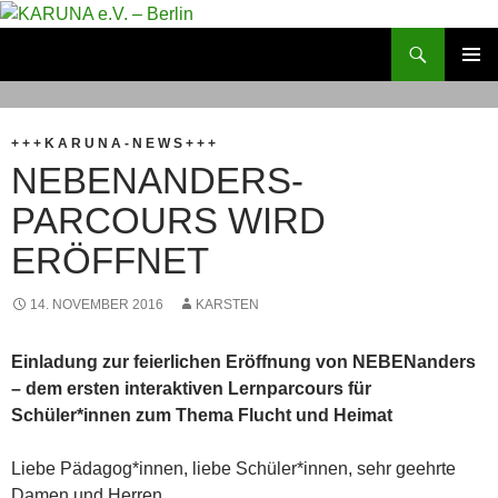
Zum
Inhalt
Suchen
KARUNA e.V. – Berlin
springen
PRIMÄR
MENÜ
+ + + K A R U N A - N E W S + + +
NEBENANDERS-
PARCOURS WIRD
ERÖFFNET
14. NOVEMBER 2016
KARSTEN
Einladung zur feierlichen Eröffnung von NEBENanders
– dem ersten interaktiven Lernparcours für
Schüler*innen zum Thema Flucht und Heimat
Liebe Pädagog*innen, liebe Schüler*innen, sehr geehrte
Damen und Herren,