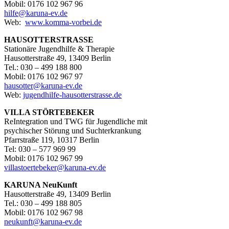
Mobil: 0176 102 967 96
hilfe@karuna-ev.de
Web:
www.komma-vorbei.de
HAUSOTTERSTRASSE
Stationäre Jugendhilfe & Therapie
Hausotterstraße 49, 13409 Berlin
Tel.: 030 – 499 188 800
Mobil: 0176 102 967 97
hausotter@karuna-ev.de
Web:
jugendhilfe-hausotterstrasse.de
VILLA STÖRTEBEKER
ReIntegration und TWG für Jugendliche mit
psychischer Störung und Suchterkrankung
Pfarrstraße 119, 10317 Berlin
Tel: 030 – 577 969 99
Mobil: 0176 102 967 99
villastoertebeker@karuna-ev.de
KARUNA NeuKunft
Hausotterstraße 49, 13409 Berlin
Tel.: 030 – 499 188 805
Mobil: 0176 102 967 98
neukunft@karuna-ev.de