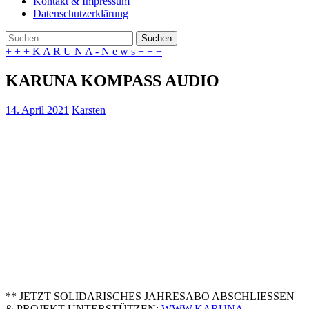
Kontakt & Impressum
Datenschutzerklärung
Suchen
nach:
+ + + K A R U N A - N e w s + + +
KARUNA KOMPASS AUDIO
14. April 2021
Karsten
** JETZT SOLIDARISCHES JAHRESABO ABSCHLIESSEN
& PROJEKT UNTERSTÜTZEN:
WWW.KARUNA-