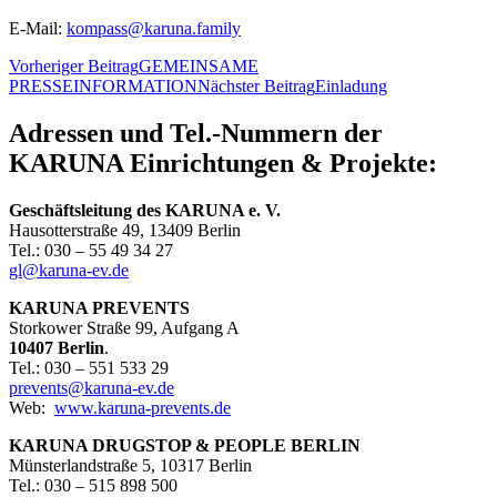
E-Mail:
kompass@karuna.family
Beitragsnavigation
Vorheriger Beitrag
GEMEINSAME
PRESSEINFORMATION
Nächster Beitrag
Einladung
Adressen und Tel.-Nummern der
KARUNA Einrichtungen & Projekte:
Geschäftsleitung
des
KARUNA e. V.
Hausotterstraße 49, 13409 Berlin
Tel.: 030 – 55 49 34 27
gl@karuna-ev.de
KARUNA PREVENTS
Storkower Straße 99, Aufgang A
10407 Berlin
.
Tel.: 030 – 551 533 29
prevents@karuna-ev.de
Web:
www.karuna-prevents.de
KARUNA DRUGSTOP & PEOPLE BERLIN
Münsterlandstraße 5, 10317 Berlin
Tel.: 030 – 515 898 500