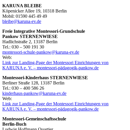
KARUNA BLEIBE
Köpenicker Allee 19, 10318 Berlin
Mobil: 01590 445 49 49
bleibe@karuna-ev.de
Freie Integrative Montessori-Grundschule
Pankow
STERNENWIESE
Hadlichstraße 2, 13187 Berlin
Tel.: 030 – 500 191 30
montessori-schule-pankow@karuna-ev.de
Web:
Link zur Landing-Page der Montessori Einrichtungen von
KARUNA e. V. – montessori-pädagogik-pankow.de
Montessori-Kinderhaus STERNENWIESE
Berliner Straße 128, 13187 Berlin
Tel.: 030 – 400 586 26
kinderhaus-pankow@karuna-ev.de
Web:
Link zur Landing-Page der Montessori Einrichtungen von
KARUNA e. V. – montessori-pädagogik-pankow.de
Montessori-Gemeinschaftsschule
Berlin-Buch
Ludwig Hoffmann Quartier