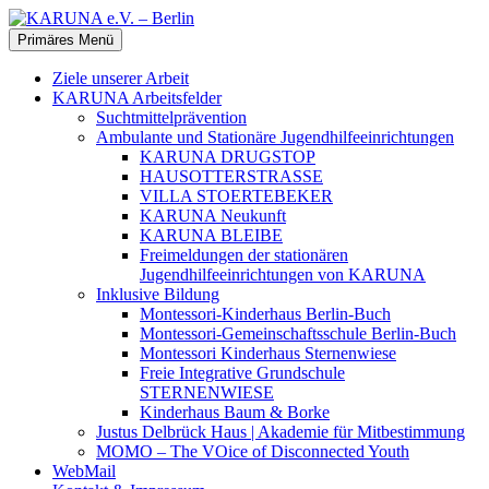
Zum
Inhalt
Suchen
Primäres Menü
springen
KARUNA e.V. – Berlin
Ziele unserer Arbeit
KARUNA Arbeitsfelder
Suchtmittelprävention
Ambulante und Stationäre Jugendhilfeeinrichtungen
KARUNA DRUGSTOP
HAUSOTTERSTRASSE
VILLA STOERTEBEKER
KARUNA Neukunft
KARUNA BLEIBE
Freimeldungen der stationären
Jugendhilfeeinrichtungen von KARUNA
Inklusive Bildung
Montessori-Kinderhaus Berlin-Buch
Montessori-Gemeinschaftsschule Berlin-Buch
Montessori Kinderhaus Sternenwiese
Freie Integrative Grundschule
STERNENWIESE
Kinderhaus Baum & Borke
Justus Delbrück Haus | Akademie für Mitbestimmung
MOMO – The VOice of Disconnected Youth
WebMail