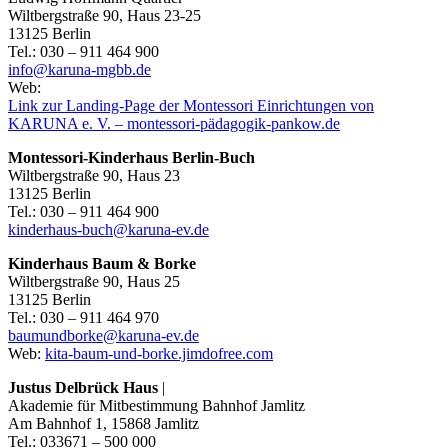
Wiltbergstraße 90, Haus 23-25
13125 Berlin
Tel.: 030 – 911 464 900
info@karuna-mgbb.de
Web:
Link zur Landing-Page der Montessori Einrichtungen von
KARUNA e. V. – montessori-pädagogik-pankow.de
Montessori-Kinderhaus Berlin-Buch
Wiltbergstraße 90, Haus 23
13125 Berlin
Tel.: 030 – 911 464 900
kinderhaus-buch@karuna-ev.de
Kinderhaus Baum & Borke
Wiltbergstraße 90, Haus 25
13125 Berlin
Tel.: 030 – 911 464 970
baumundborke@karuna-ev.de
Web:
kita-baum-und-borke.jimdofree.com
Justus Delbrück Haus
|
Akademie für Mitbestimmung Bahnhof Jamlitz
Am Bahnhof 1, 15868 Jamlitz
Tel.: 033671 – 500 000