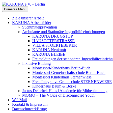
Zum
Inhalt
Suchen
Primäres Menü
springen
KARUNA e.V. – Berlin
Ziele unserer Arbeit
KARUNA Arbeitsfelder
Suchtmittelprävention
Ambulante und Stationäre Jugendhilfeeinrichtungen
KARUNA DRUGSTOP
HAUSOTTERSTRASSE
VILLA STOERTEBEKER
KARUNA Neukunft
KARUNA BLEIBE
Freimeldungen der stationären Jugendhilfeeinr
Inklusive Bildung
Montessori-Kinderhaus Berlin-Buch
Montessori-Gemeinschaftsschule Berlin-Buch
Montessori Kinderhaus Sternenwiese
Freie Integrative Grundschule STERNENWIESE
Kinderhaus Baum & Borke
Justus Delbrück Haus | Akademie für Mitbestimmung
MOMO – The VOice of Disconnected Youth
WebMail
Kontakt & Impressum
Datenschutzerklärung