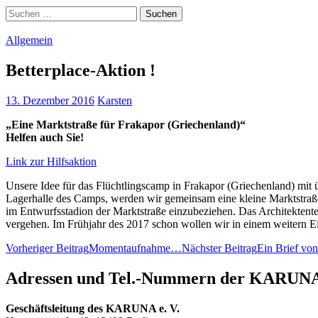
Suchen
nach:
Allgemein
Betterplace-Aktion !
13. Dezember 2016
Karsten
„Eine Marktstraße für Frakapor (Griechenland)“
Helfen auch Sie!
Link zur Hilfsaktion
Unsere Idee für das Flüchtlingscamp in Frakapor (Griechenland) mit
Lagerhalle des Camps, werden wir gemeinsam eine kleine Marktstraße
im Entwurfsstadion der Marktstraße einzubeziehen. Das Architektente
vergehen. Im Frühjahr des 2017 schon wollen wir in einem weitern E
Beitragsnavigation
Vorheriger Beitrag
Momentaufnahme…
Nächster Beitrag
Ein Brief 
Adressen und Tel.-Nummern der KARUNA 
Geschäftsleitung
des
KARUNA e. V.