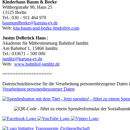
Kinderhaus Baum & Borke
Wiltbergstraße 90, Haus 25
13125 Berlin
Tel.: 030 – 911 464 970
baumundborke@karuna-ev.de
Web:
kita-baum-und-borke.jimdofree.com
Justus Delbrück Haus
|
Akademie für Mitbestimmung Bahnhof Jamlitz
Am Bahnhof 1, 15868 Jamlitz
Tel.: 033671 – 500 000
jamlitz@karuna-ev.de
Web:
www.bahnhof-jamlitz.de
===================
Datenschutzhinweise für die Verarbeitung personenbezogener Daten
Verarbeitung personenbezogener Daten
Zukunft für Jugendliche und Kinder in Not 