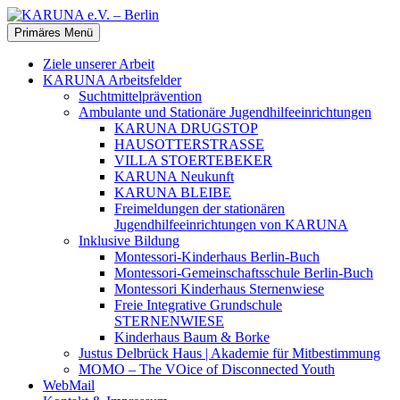
Zum
Inhalt
Suchen
Primäres Menü
springen
KARUNA e.V. – Berlin
Ziele unserer Arbeit
KARUNA Arbeitsfelder
Suchtmittelprävention
Ambulante und Stationäre Jugendhilfeeinrichtungen
KARUNA DRUGSTOP
HAUSOTTERSTRASSE
VILLA STOERTEBEKER
KARUNA Neukunft
KARUNA BLEIBE
Freimeldungen der stationären
Jugendhilfeeinrichtungen von KARUNA
Inklusive Bildung
Montessori-Kinderhaus Berlin-Buch
Montessori-Gemeinschaftsschule Berlin-Buch
Montessori Kinderhaus Sternenwiese
Freie Integrative Grundschule
STERNENWIESE
Kinderhaus Baum & Borke
Justus Delbrück Haus | Akademie für Mitbestimmung
MOMO – The VOice of Disconnected Youth
WebMail