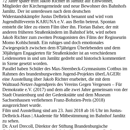
72 Jahre später trifft Jakob Richter in Jamlitz auf Einwohner,
Mitglieder der Kirchengemeinde und neue Bewohner des Bahnhofs
Jamlitz. Der ist unterdessen nach dem deutschen
Widerstandskämpfer Justus Delbrück benannt und wird vom
Jugendhilfeverein KARUNA e.V. aus Berlin betreut. Spontan
entsteht die Idee zu einem Film über ihn. Florian Balser, der mit
anderen früheren Straßenkindern im Bahnhof lebt, wird neben
Jakob Richter zum zweiten Protagonisten des Films der Regisseurin
Momo Kohlschmidt. Ein ruhiges und doch emotionales
Zwiegespräch zwischen dem 87jährigen Überlebenden und dem
30jährigen Engagierten für Straßenkinder ist an verschiedenen
Leidensorten in und um Jamlitz gedreht und historisch kommentiert
in Szene gesetzt worden.
Parallel haben Schüler des Max-Steenbeck-Gymnasiums Cottbus im
Rahmen des brandenburgweiten Jugend-Projektes überLAGERt
eine Ausstellung über Jakob Richter erarbeitet, die mit dem
Waltraud-Netzer-Jugendpreis des Vereins Gegen Vergessen – Für
Demokratie e.V. (2017) und dem alle zwei Jahre gemeinsam von der
Stadt Oranienburg und der Gedenkstätte und dem Museum
Sachsenhausen verliehenen Franz-Bobzien-Preis (2018)
ausgezeichnet wurde.
Film und Ausstellung sind am 23. Juni 2018 ab 16 Uhr im Justus-
Delbrück-Haus | Akademie für Mitbestimmung im Bahnhof Jamlitz
zu sehen.
Dr. Axel Drecoll, Direktor der Stiftung Brandenburgische