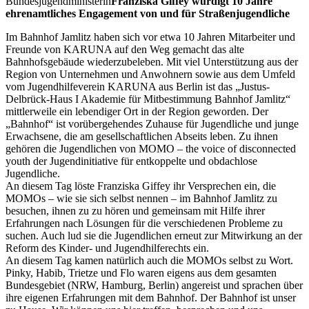
Bundesjugendministerin
Franziska Giffey würdigt 10 Jahre
ehrenamtliches Engagement von und für Straßenjugendliche
Im Bahnhof Jamlitz haben sich vor etwa 10 Jahren Mitarbeiter und
Freunde von KARUNA auf den Weg gemacht das alte
Bahnhofsgebäude wiederzubeleben. Mit viel Unterstützung aus der
Region von Unternehmen und Anwohnern sowie aus dem Umfeld
vom Jugendhilfeverein KARUNA aus Berlin ist das „Justus-
Delbrück-Haus I Akademie für Mitbestimmung Bahnhof Jamlitz“
mittlerweile ein lebendiger Ort in der Region geworden. Der
„Bahnhof“ ist vorübergehendes Zuhause für Jugendliche und junge
Erwachsene, die am gesellschaftlichen Abseits leben. Zu ihnen
gehören die Jugendlichen von MOMO – the voice of disconnected
youth der Jugendinitiative für entkoppelte und obdachlose
Jugendliche.
An diesem Tag löste Franziska Giffey ihr Versprechen ein, die
MOMOs – wie sie sich selbst nennen – im Bahnhof Jamlitz zu
besuchen, ihnen zu zu hören und gemeinsam mit Hilfe ihrer
Erfahrungen nach Lösungen für die verschiedenen Probleme zu
suchen. Auch lud sie die Jugendlichen erneut zur Mitwirkung an der
Reform des Kinder- und Jugendhilferechts ein.
An diesem Tag kamen natürlich auch die MOMOs selbst zu Wort.
Pinky, Habib, Trietze und Flo waren eigens aus dem gesamten
Bundesgebiet (NRW, Hamburg, Berlin) angereist und sprachen über
ihre eigenen Erfahrungen mit dem Bahnhof. Der Bahnhof ist unser