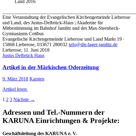
Land 2016
_______________________________________________________
Eine Veranstaltung der Evangelischen Kirchengemeinde Lieberose
und Land, des Justus-Delbrück-Haus | Akademie für
Mitbestimmung im Bahnhof Jamlitz und des Max-Steenbeck-
Gymnasiums Cottbus
Evangelische Kirchengemeinde Lieberose und Land Markt 19 ·
15868 Lieberose, 033671 280032
info@die-lager-jamlitz.de
Lieberose, 11. Juni 2018
Justus Delbrück Haus
Artikel in der Märkischen Oderzeitung
9. März 2018
Karsten
Artikel lesen
Beitragsnavigation
1
2
3
Nächste →
Adressen und Tel.-Nummern der
KARUNA Einrichtungen & Projekte:
Geschäftsleitung
des
KARUNA e. V.