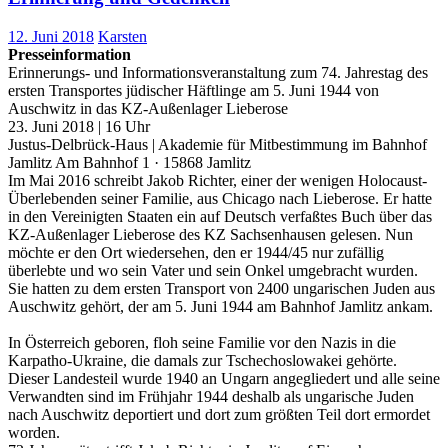
12. Juni 2018
Karsten
Presseinformation
Erinnerungs- und Informationsveranstaltung zum 74. Jahrestag des
ersten Transportes jüdischer Häftlinge am 5. Juni 1944 von
Auschwitz in das KZ-Außenlager Lieberose
23. Juni 2018 | 16 Uhr
Justus-Delbrück-Haus | Akademie für Mitbestimmung im Bahnhof
Jamlitz Am Bahnhof 1 · 15868 Jamlitz
Im Mai 2016 schreibt Jakob Richter, einer der wenigen Holocaust-
Überlebenden seiner Familie, aus Chicago nach Lieberose. Er hatte
in den Vereinigten Staaten ein auf Deutsch verfaßtes Buch über das
KZ-Außenlager Lieberose des KZ Sachsenhausen gelesen. Nun
möchte er den Ort wiedersehen, den er 1944/45 nur zufällig
überlebte und wo sein Vater und sein Onkel umgebracht wurden.
Sie hatten zu dem ersten Transport von 2400 ungarischen Juden aus
Auschwitz gehört, der am 5. Juni 1944 am Bahnhof Jamlitz ankam.
In Österreich geboren, floh seine Familie vor den Nazis in die
Karpatho-Ukraine, die damals zur Tschechoslowakei gehörte.
Dieser Landesteil wurde 1940 an Ungarn angegliedert und alle seine
Verwandten sind im Frühjahr 1944 deshalb als ungarische Juden
nach Auschwitz deportiert und dort zum größten Teil dort ermordet
worden.